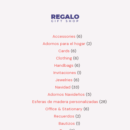
6
Accessories
6
productos
2
Adornos para el hogar
2
6
productos
Cards
6
productos
6
Clothing
6
productos
6
Handbags
6
productos
1
Invitaciones
1
6
producto
Jewelries
6
productos
33
Navidad
33
productos
5
Adornos Navideños
5
productos
28
Esferas de madera personalizadas
28
6
productos
Office & Stationary
6
2
productos
Recuerdos
2
1
productos
Bautizos
1