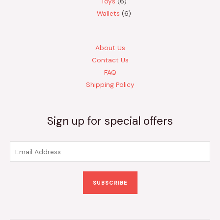
6
producto
Toys
6
productos
6
Wallets
6
productos
About Us
Contact Us
FAQ
Shipping Policy
Sign up for special offers
SUBSCRIBE