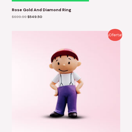
Rose Gold And Diamond Ring
$
699.99
$
549.50
¡Oferta!